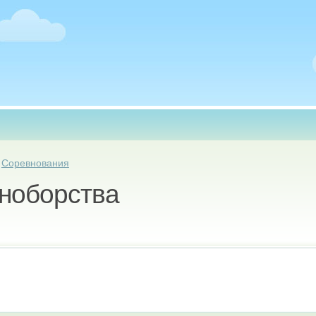
есь
»
Соревнования
ноборства