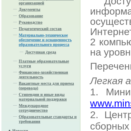
Дос
организацией
информ
Документы
Образование
осущес
Руководство
Интерне
Педагогический состав
Материально-техническое
2 компь
обеспечение и оснащенность
образовательного процесса
на уров
Доступная среда
Платные образовательные
Перечен
услуги
Финансово-хозяйственная
деятельность
Легкая 
Вакантные места для приема
(перевода)
1. Мини
Стипендии и иные виды
материальной поддержки
www.mins
Международное
сотрудничество
2. Цент
Образовательные стандарты и
требования
сборных
Новости