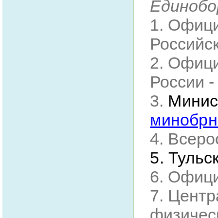
Единобо
1. Офиц
Российс
2. Офиц
России 
3.
Минис
минобрн
4. Всер
5.
Тульс
6. Офиц
7. Центр
физическ