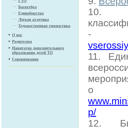
9.
Всеро
ГТО
Баскетбол
10. Е
Единоборства
клас
Легкая атлетика
Художественная гимнастика
О нас
Родителям
vserossi
Навигатор дополнительного
образования детей ТО
11. Еди
Соревнования
всерос
меропри
о все
www.mins
p/
12. Би