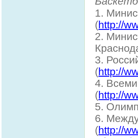
Баскетб
1. Мини
(
http://w
2. Минис
Краснода
3. Росси
(
http://w
4. Всеми
(
http://
5. Олимп
6. Межд
(
http://w