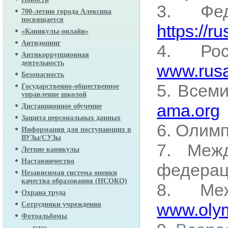
3. Фед
700-летию города Алексина
посвящается
https://ru
«Каникулы-онлайн»
Антидопинг
4. Рос
Антикоррупционная
деятельность
www.rusa
Безопасность
5. Всем
Государственно-общественное
управление школой
ama.org
Дистанционное обучение
Защита персональных данных
6. Олимп
Информация для поступающих в
ВУЗы/СУЗы
7. Межд
Летние каникулы
Наставничество
федерац
Независимая система оценки
качества образования (НСОКО)
8. Меж
Охрана труда
www.olym
Сотрудники учреждения
Фотоальбомы