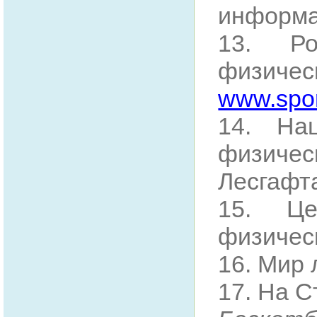
информа
13. Ро
физиче
www.spor
14. Нац
физичес
Лесгафт
15. Це
физическ
16. Мир 
17. На С