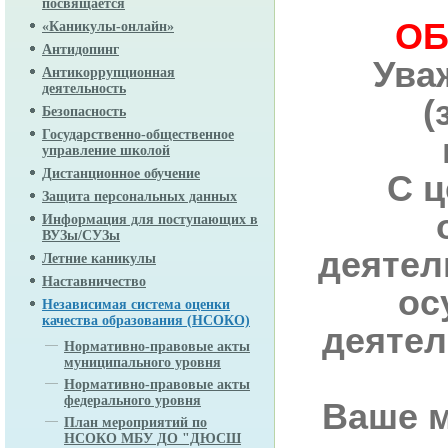
посвящается
ОБ
«Каникулы-онлайн»
Антидопинг
Ува
Антикоррупционная
деятельность
(
Безопасность
Государственно-общественное
управление школой
Дистанционное обучение
С 
Защита персональных данных
Информация для поступающих в
ВУЗы/СУЗы
деятел
Летние каникулы
Наставничество
ос
Независимая система оценки
качества образования (НСОКО)
деятел
Нормативно-правовые акты
муниципального уровня
Нормативно-правовые акты
федерального уровня
Ваше м
План мероприятий по
НСОКО МБУ ДО "ДЮСШ