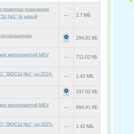
и правилах поведения
---
2.7 МБ
СШ №1" (в новой
едотвращению
294.81 КБ
ских мероприятий МБУ
---
711.02 КБ
ДО "ДЮСШ №1" на 2024-
---
1.42 МБ
337.02 КБ
ских мероприятий МБУ
---
694.41 КБ
ДО "ДЮСШ №1" на 2023-
---
1.42 МБ