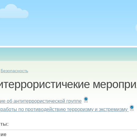
есь
»
Безопасность
итеррористичекие меропри
е об антитеррористической группе
работы по противодействию терроризму и экстремизму
нты:
ние