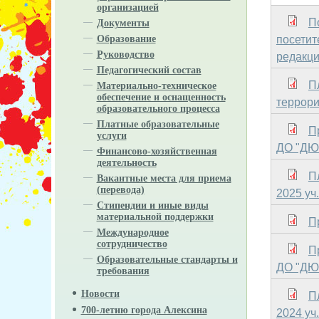
организацией
П
Документы
посетит
Образование
Руководство
редакци
Педагогический состав
П
Материально-техническое
обеспечение и оснащенность
террори
образовательного процесса
Платные образовательные
П
услуги
ДО "ДЮС
Финансово-хозяйственная
деятельность
П
Вакантные места для приема
(перевода)
2025 уч. 
Стипендии и иные виды
материальной поддержки
П
Международное
сотрудничество
П
Образовательные стандарты и
ДО "ДЮС
требования
Новости
П
700-летию города Алексина
2024 уч. 