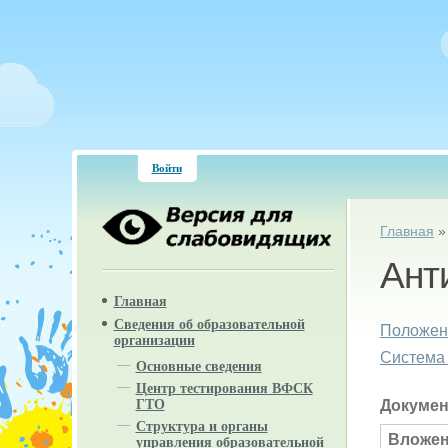
Войти
Вы зд
Главная
Ант
Главная
Сведения об образовательной
Положени
организации
Система 
Основные сведения
Центр тестирования ВФСК
Докуме
ГТО
Структура и органы
Вложе
управления образовательной