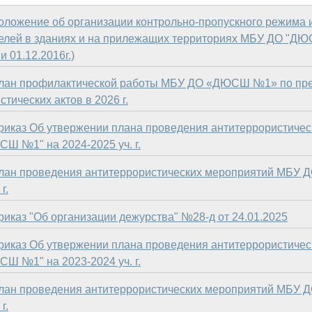
оложение об организации контрольно-пропускного режима 
елей в зданиях и на прилежащих территориях МБУ ДО "ДЮ
и 01.12.2016г.)
лан профилактической работы МБУ ДО «ДЮСШ №1» по пр
стических актов в 2026 г.
риказ Об утвержении плана проведения антитеррористиче
Ш №1" на 2024-2025 уч. г.
лан проведения антитеррористических мероприятий МБУ 
г.
риказ "Об организации дежурства" №28-д от 24.01.2025
риказ Об утвержении плана проведения антитеррористиче
Ш №1" на 2023-2024 уч. г.
лан проведения антитеррористических мероприятий МБУ 
г.