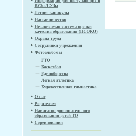
Информация для поступающих в
ВУЗы/СУЗы
Летние каникулы
Наставничество
Независимая система оценки
качества образования (НСОКО)
Охрана труда
Сотрудники учреждения
Фотоальбомы
ГТО
Баскетбол
Единоборства
Легкая атлетика
Художественная гимнастика
О нас
Родителям
Навигатор дополнительного
образования детей ТО
Соревнования