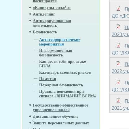
посвящается
«Каникулы-онлайн»
П
Антидопинг
ДО «ДЮС
Антикоррупционная
деятельность
П
Безопасность
2023 уч. 
Антитеррористичекие
мероприятия
П
Информационная
ДО "ДЮС
безопасность
Как вести себя при атаке
П
БПЛА
2022 уч. 
Календарь сезонных рисков
Памятки
П
Пожарная безопасность
ДО "ДЮС
Правила поведения при
сигнале «ВНИМАНИЕ ВСЕМ»
П
Государственно-общественное
2021 уч. 
управление школой
Дистанционное обучение
Защита персональных данных